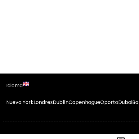
Idioma
Nueva York
Londres
Dublín
Copenhague
Oporto
Dubai
Bal