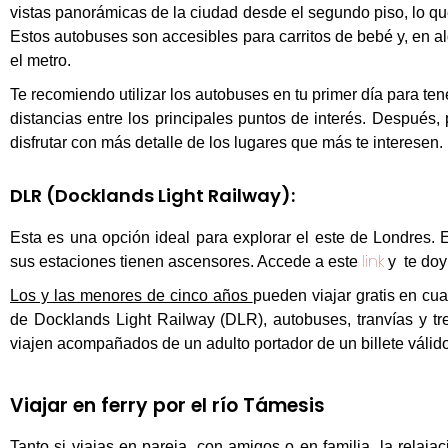
vistas panorámicas
de la ciudad desde el segundo piso, lo qu
Estos autobuses son
accesibles para carritos de bebé
y, en a
el metro.
Te recomiendo utilizar los autobuses en tu
primer día
para ten
distancias entre los principales puntos de interés. Después,
disfrutar con más detalle de los lugares que más te interesen.
DLR (Docklands Light Railway):
Esta es una opción ideal para explorar el este de Londres. 
link
sus estaciones tienen ascensores. Accede a este
y te doy 
Los y las menores de cinco años
pueden viajar gratis en cu
de Docklands Light Railway (DLR), autobuses, tranvías y 
viajen acompañados de un adulto portador de un billete válid
Viajar en ferry por el río Támesis
Tanto si viajas en pareja, con amigos o en familia, la relaja