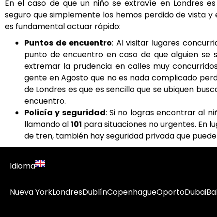
En el caso de que un niño se extravíe en Londres es
seguro que simplemente los hemos perdido de vista y e
es fundamental actuar rápido:
Puntos de encuentro
: Al visitar lugares concu
punto de encuentro en caso de que alguien se s
extremar la prudencia en calles muy concurrid
gente en Agosto que no es nada complicado perder
de Londres es que es sencillo que se ubiquen bus
encuentro.
Policía y seguridad
: Si no logras encontrar al n
llamando al
101
para situaciones no urgentes. En l
de tren, también hay seguridad privada que puede
Idioma
Nueva York
Londres
Dublín
Copenhague
Oporto
Dubai
Bal