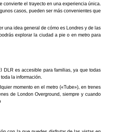
e convierte el trayecto en una
experiencia única
.
lgunos casos, pueden ser más convenientes que
er una idea general de cómo es Londres y de las
 podrás explorar la ciudad a pie o en metro para
El DLR es accesible para familias, ya que todas
toda la información.
alquier momento en el metro («Tube»), en trenes
trenes de London Overground, siempre y cuando
o
ción con la que puedes disfrutar de las vistas en