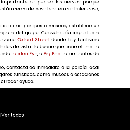
 importante no perder los nervios porque
stán cerca de nosotros, en cualquier caso,
rridos como parques o museos, establece un
epare del grupo. Consideraría importante
os como
Oxford Street
donde hay tantisima
los de vista. Lo bueno que tiene el centro
cando
London Eye
, o
Big Ben
como puntos de
iño, contacta de inmediato a la policía local
ugares turísticos, como museos o estaciones
 ofrecer ayuda.
i
Ver todos